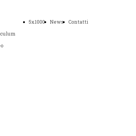
5x1000
News
Contatti
iculum
eo
etti
vi