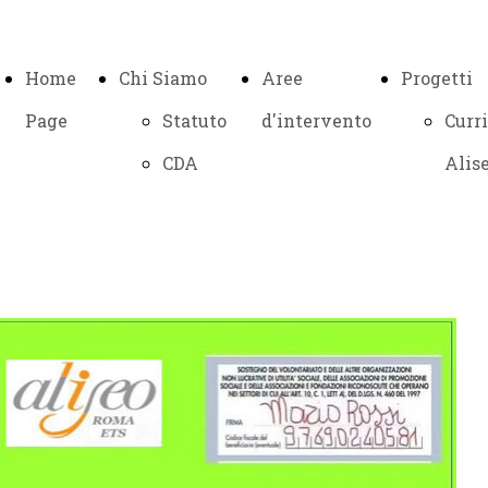
Home
Chi Siamo
Aree
Progetti
Page
Statuto
d'intervento
Curr
CDA
Alis
Prog
Atti