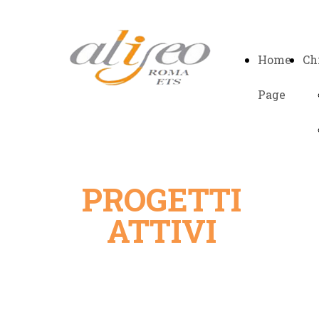
Home
Ch
Page
PROGETTI
ATTIVI